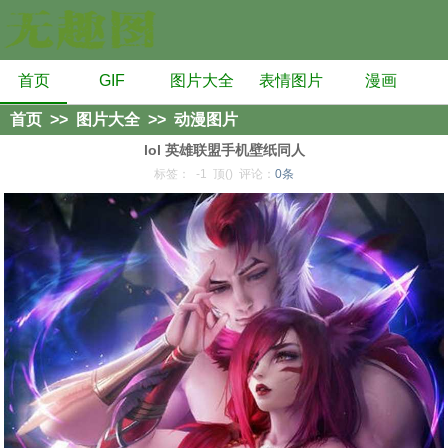
首页
GIF
图片大全
表情图片
漫画
首页
>>
图片大全
>>
动漫图片
lol 英雄联盟手机壁纸同人
标签：
-1
顶()
评论：
0条