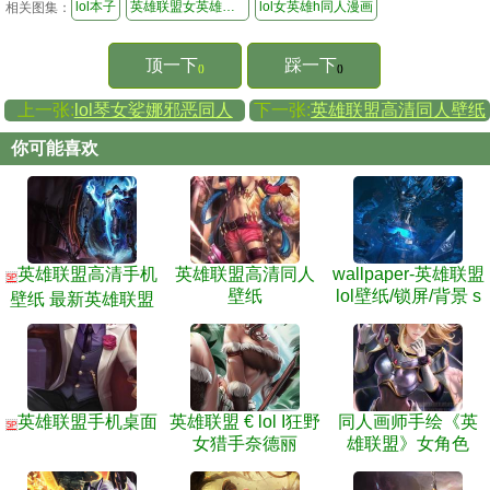
lol本子
英雄联盟女英雄福利本子
lol女英雄h同人漫画
相关图集：
顶一下
踩一下
()
()
上一张:
lol琴女娑娜邪恶同人
下一张:
英雄联盟高清同人壁纸
你可能喜欢
英雄联盟高清手机
英雄联盟高清同人
wallpaper-英雄联盟
5P
壁纸
lol壁纸/锁屏/背景 s
壁纸 最新英雄联盟
5
高清壁纸
英雄联盟手机桌面
英雄联盟 € lol Ι狂野
同人画师手绘《英
5P
女猎手奈德丽
雄联盟》女角色