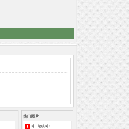
热门图片
叫！继续叫！
1