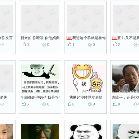
到你发言
新来的 你哑啦 你他妈倒是说句话啊
我进这个群就是看你们开车的动态表情
图片又不是
GIF
GIF
0
0
0
1
0
2
消失
全部都别他妈动 我是管理 马上离开手机电脑 双手抱头 蹲在墙角 md 
我揪起沙雕网友表情
袁隆平：还是吃
0
6
0
0
0
0