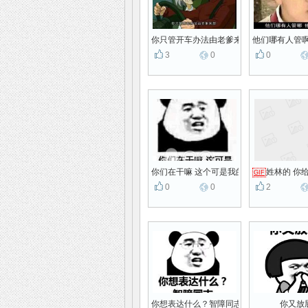
你只管开车办法由老爹来想
他们哪有人管啊
3
0
0
你们在干嘛 这个可是我的粉丝群
姓林的 你
GIF
0
0
2
你想表达什么？智障同志
你又放