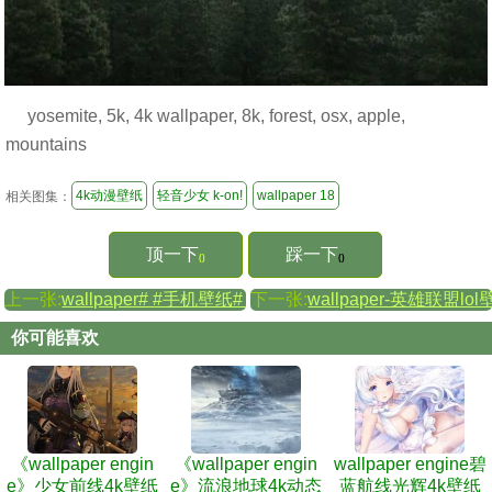
yosemite, 5k, 4k wallpaper, 8k, forest, osx, apple,
mountains
4k动漫壁纸
轻音少女 k-on!
wallpaper 18
相关图集：
顶一下
踩一下
()
()
上一张:
wallpaper# #手机壁纸# #背景# #锁屏# #壁纸
下一张:
wallpaper-英雄联盟lo
你可能喜欢
《wallpaper engin
《wallpaper engin
wallpaper engine碧
e》少女前线4k壁纸
e》流浪地球4k动态
蓝航线光辉4k壁纸