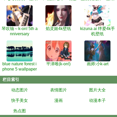
壁纸
琴吹䌷～k-on! 5th a
焰灵姬4k壁纸
kizuna ai 绊爱4k手
nniversary
机壁纸
blue nature forest i
平泽唯(k-on!)
画师:小k-art
phone 5 wallpaper
栏目索引
动态图片
表情图片
图片大全
快手美女
漫画
动漫本子
热点图