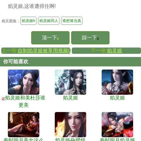
焰灵姬,这谁遭得住啊!
焰灵姬h
焰灵姬同人
谁把谁当真
相关图集：
顶一下
踩一下
()
()
上一张:
自制焰灵姬被享用视频CG福利本子图
下一张:
焰灵姬
你可能喜欢
焰灵姬和美杜莎谁
焰灵姬
焰灵姬
2P
更美
秦时明月美女这么
焰灵姬4k壁纸
秦时明月焰灵姬