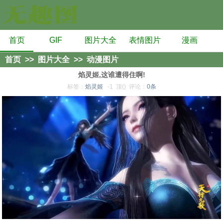
首页
GIF
图片大全
表情图片
漫画
首页
>>
图片大全
>>
动漫图片
焰灵姬,这谁遭得住啊!
标签：
焰灵姬
-1
顶()
评论：
0条