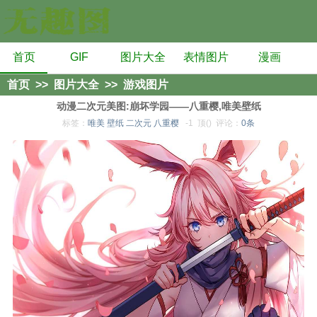
首页
GIF
图片大全
表情图片
漫画
首页
>>
图片大全
>>
游戏图片
动漫二次元美图:崩坏学园——八重樱,唯美壁纸
标签：
唯美
壁纸
二次元
八重樱
-1
顶()
评论：
0条