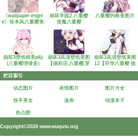
《wallpaper engin
崩坏学园2 八重樱
八重樱的唯美图片
e》绘本风八重樱美
使魔八重樱
女壁纸
崩坏3壁纸精美p站
崩坏3高清壁纸美图
崩坏3高清壁纸美图
(八重樱理律多)
【德莉莎,八重樱,芽
12【符华八重樱 德
衣等等】
莉莎等等】
栏目索引
动态图片
表情图片
图片大全
快手美女
漫画
动漫本子
热点图
Copyright©2026
www.wuqutu.org