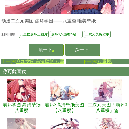
动漫二次元美图:崩坏学园——八重樱,唯美壁纸
八重樱崩坏三图片
崩坏3八重樱p站污图片
二次元美腿壁纸
相关图集：
顶一下
踩一下
()
()
上一张:
崩坏学园 高清壁纸 八重樱
下一张:
八重樱.
你可能喜欢
崩坏学园 高清壁纸
崩坏3高清壁纸美图
二次元美图『崩坏3
八重樱
【八重樱】
八重樱』篇