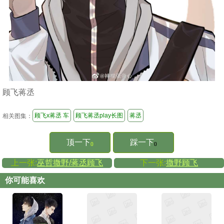
顾飞蒋丞
顾飞x蒋丞 车
顾飞蒋丞play长图
蒋丞
相关图集：
顶一下
踩一下
()
()
上一张:
巫哲撒野/蒋丞顾飞
下一张:
撒野顾飞
你可能喜欢