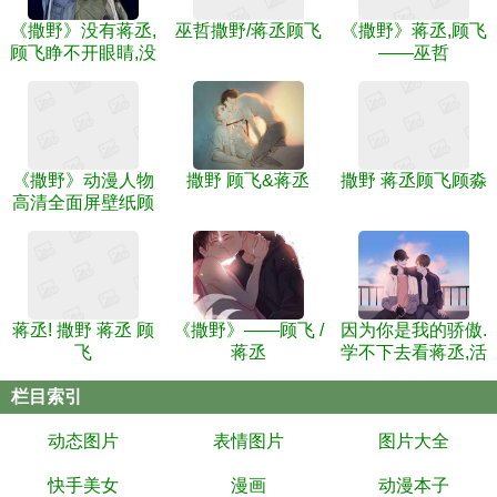
《撒野》没有蒋丞,
巫哲撒野/蒋丞顾飞
《撒野》蒋丞,顾飞
顾飞睁不开眼睛,没
——巫哲
有顾飞蒋丞撑不
《撒野》动漫人物
撒野 顾飞&蒋丞
撒野 蒋丞顾飞顾淼
高清全面屏壁纸顾
飞×蒋丞
蒋丞! 撒野 蒋丞 顾
《撒野》——顾飞 /
因为你是我的骄傲.
飞
蒋丞
学不下去看蒋丞,活
不下去看顾飞.
栏目索引
动态图片
表情图片
图片大全
快手美女
漫画
动漫本子