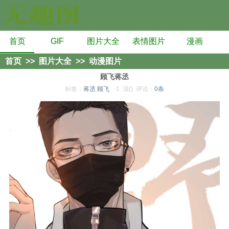
首页
GIF
图片大全
表情图片
漫画
首页
>>
图片大全
>>
动漫图片
顾飞蒋丞
标签：
蒋丞
顾飞
-1
顶()
评论：
0条