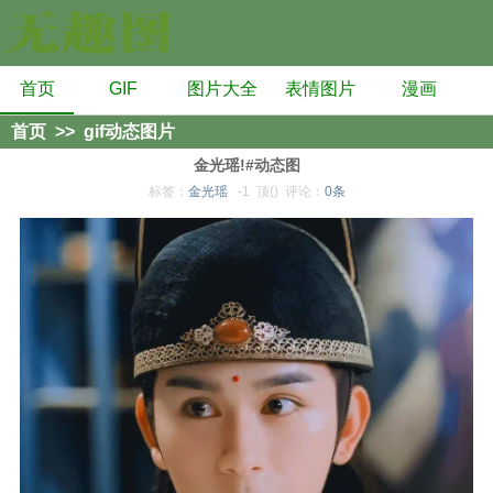
首页
GIF
图片大全
表情图片
漫画
首页
>>
gif动态图片
金光瑶!#动态图
标签：
金光瑶
-1
顶()
评论：
0条