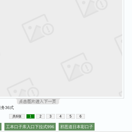
务36式
共6张
1
2
3
4
5
6
工本口子库入口下拉式996
邪恶道日本彩口子