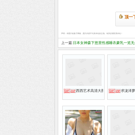
顶一
声明：本图片收集于网络，图片内容不代表本站的立场。有异议请联系本站！
上一篇:
日本女神森下悠里性感睡衣豪乳一览无
西西艺术高清大图:小姨妈泷泽萝拉
求泷泽萝
GIF
21P
GIF
15P