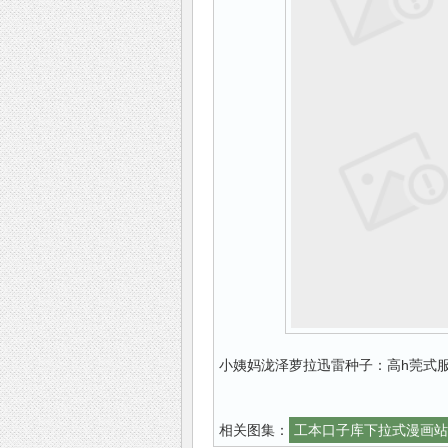
小姨妈泷泽萝拉迅雷种子：高h莞式服
相关图集：
工本口子库下拉式漫画站