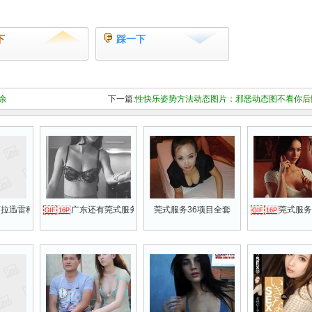
下
踩一下
余
下一篇:
性快乐姿势方法动态图片：邪恶动态图不看你后悔
迅雷种子
拉迅雷种子动态邪恶GIF：高清美女图若菜ひかる
广东还有莞式服务 莞式一条龙服务动作图
莞式服务36项目全套
莞式服务
GIF
16P
GIF
16P