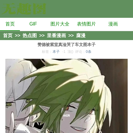
首页
GIF
图片大全
表情图片
漫画
首页
>>
热点图
>>
里番漫画
>>
腐漫
赞德被紫堂真淦哭了车文图本子
标签：
本子
-1
顶()
评论：
0条