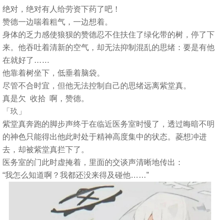
绝对，绝对有人给劳资下药了吧！
赞德一边喘着粗气，一边想着。
身体的乏力感使狼狈的赞德忍不住扶住了绿化带的树，停了下
来。他吞吐着清新的空气，却无法抑制混乱的思绪：要是有他
在就好了……
他靠着树坐下，低垂着脑袋。
尽管不合时宜，但他无法控制自己的思绪远离紫堂真。
真是欠 收拾 啊，赞德。
「玖」
紫堂真奔跑的脚步声终于在临近医务室时慢了，透过晦暗不明
的神色只能得出他此时处于精神高度集中的状态。菱想冲进
去，却被紫堂真拦下了。
医务室的门此时虚掩着，里面的交谈声清晰地传出：
“我怎么知道啊？我都还没来得及碰他……”