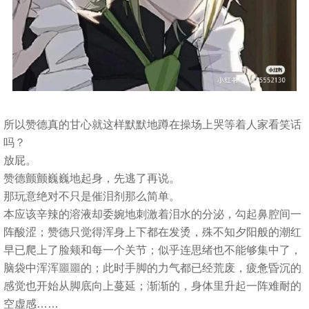
所以赞德真的甘心就这样默默地蹲在操场上哭等着人家看笑话
吗？
放屁。
赞德颤颤巍巍地起身，先逃了再说。
那玩意绝对不只是催泪剂那么简单。
本应该辛辣的溶液却委婉地刺激着泪水的分泌，勾起鼻腔间一
阵酸涩；赞德只觉得浑身上下都在发烫，殊不知夕阳般的潮红
早已爬上了脸颊和每一个关节；似乎连思绪也不能够集中了，
脑袋中浑浑噩噩的；此时手脚的力气都已经荒废，疲惫昏沉的
感觉也开始从脚底向上蔓延；渐渐的，身体里升起一阵难耐的
空虚感……