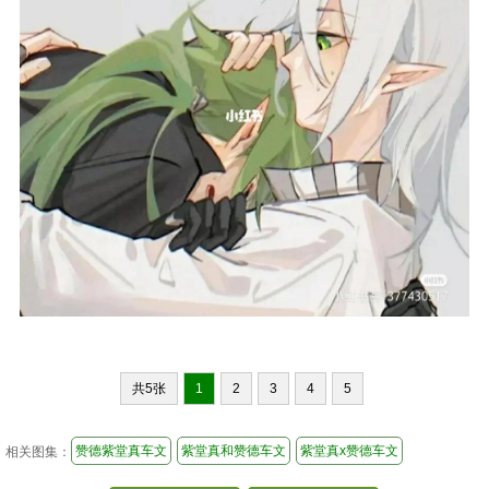
共5张
1
2
3
4
5
赞德紫堂真车文
紫堂真和赞德车文
紫堂真x赞德车文
相关图集：