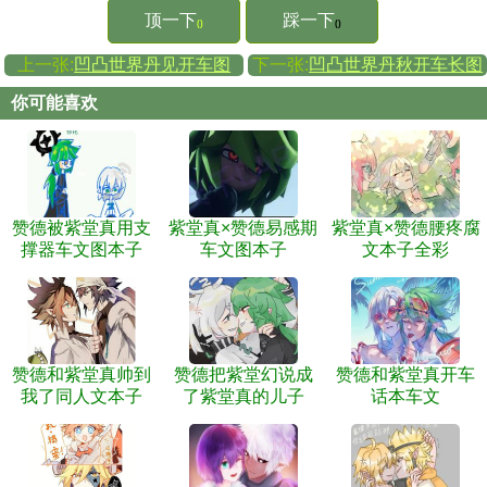
顶一下
踩一下
()
()
上一张:
凹凸世界丹见开车图
下一张:
凹凸世界丹秋开车长图
你可能喜欢
赞德被紫堂真用支
紫堂真×赞德易感期
紫堂真×赞德腰疼腐
撑器车文图本子
车文图本子
文本子全彩
赞德和紫堂真帅到
赞德把紫堂幻说成
赞德和紫堂真开车
我了同人文本子
了紫堂真的儿子
话本车文