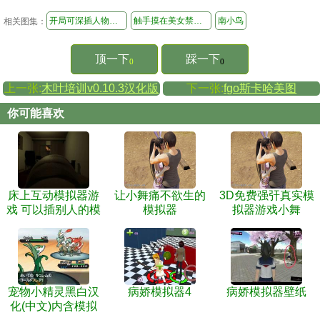
开局可深插人物模拟器游戏
触手摸在美女禁处视频
南小鸟
相关图集：
顶一下
踩一下
()
()
上一张:
木叶培训v0.10.3汉化版
下一张:
fgo斯卡哈美图
你可能喜欢
床上互动模拟器游
让小舞痛不欲生的
3D免费强㢨真实模
戏 可以插别人的模
模拟器
拟器游戏小舞
拟器游戏下载电脑
宠物小精灵黑白汉
病娇模拟器4
病娇模拟器壁纸
化(中文)内含模拟