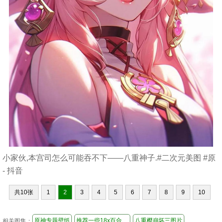
小家伙,本宫司怎么可能吞不下——八重神子.#二次元美图 #原
- 抖音
共10张
1
2
3
4
5
6
7
8
9
10
原神专题壁纸
推荐一些18x百合里番
八重樱崩坏三图片
相关图集：