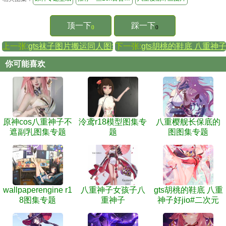
顶一下
踩一下
()
()
上一张:
gts袜子图片搬运同人图集
下一张:
gts胡桃的鞋底 八重神子
你可能喜欢
原神cos八重神子不
泠鸢r18模型图集专
八重樱舰长保底的
遮副乳图集专题
题
图图集专题
wallpaperengine r1
八重神子女孩子八
gts胡桃的鞋底 八重
8图集专题
重神子
神子好jio#二次元