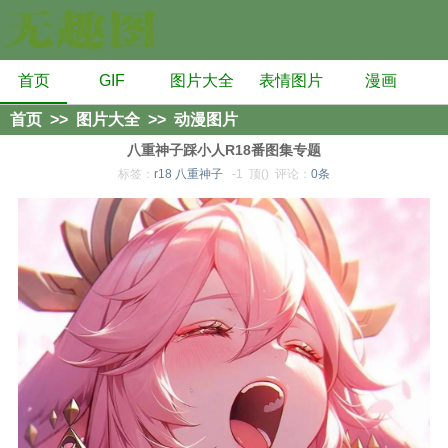
首页
GIF
图片大全
表情图片
漫画
首页
>>
图片大全
>>
动漫图片
八重神子踩小人R18番图集专题
标签：
r18
八重神子
-1
顶()
评论：
0条