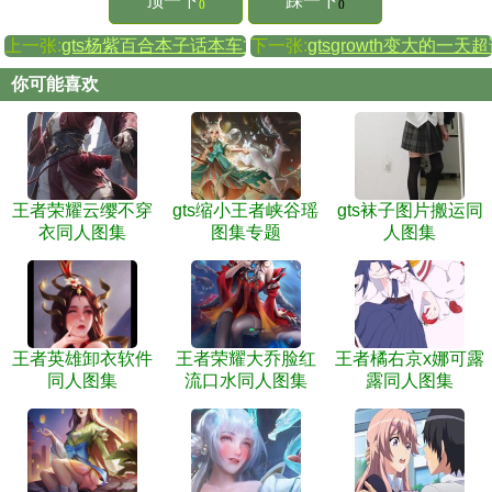
顶一下
踩一下
()
()
上一张:
gts杨紫百合本子话本车文
下一张:
gtsgrowth变大的一
你可能喜欢
王者荣耀云缨不穿
gts缩小王者峡谷瑶
gts袜子图片搬运同
衣同人图集
图集专题
人图集
王者英雄卸衣软件
王者荣耀大乔脸红
王者橘右京x娜可露
同人图集
流口水同人图集
露同人图集