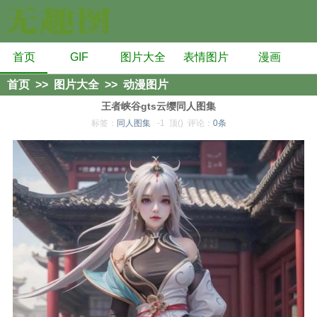
首页
GIF
图片大全
表情图片
漫画
首页
>>
图片大全
>>
动漫图片
王者峡谷gts云缨同人图集
标签：
同人图集
-1
顶()
评论：
0条