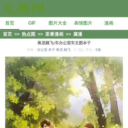
首页
GIF
图片大全
表情图片
漫画
首页
>>
热点图
>>
里番漫画
>>
腐漫
蒋丞顾飞r车办公室车文图本子
标签：
办公室
本子
蒋丞
顾飞
-1
顶()
评论：
0条