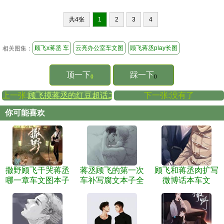
共4张
1
2
3
4
顾飞x蒋丞 车
云亮办公室车文图
顾飞蒋丞play长图
相关图集：
顶一下
踩一下
()
()
上一张:
顾飞摸蒋丞的红豆超话エロ车文
下一张:没有了
你可能喜欢
撒野顾飞干哭蒋丞
蒋丞顾飞的第一次
顾飞和蒋丞肉扩写
哪一章车文图本子
车补写腐文本子全
微博话本车文
彩