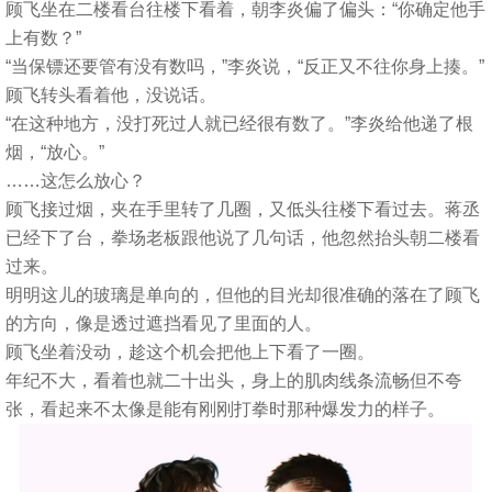
顾飞坐在二楼看台往楼下看着，朝李炎偏了偏头：“你确定他手
上有数？”
“当保镖还要管有没有数吗，”李炎说，“反正又不往你身上揍。”
顾飞转头看着他，没说话。
“在这种地方，没打死过人就已经很有数了。”李炎给他递了根
烟，“放心。”
……这怎么放心？
顾飞接过烟，夹在手里转了几圈，又低头往楼下看过去。蒋丞
已经下了台，拳场老板跟他说了几句话，他忽然抬头朝二楼看
过来。
明明这儿的玻璃是单向的，但他的目光却很准确的落在了顾飞
的方向，像是透过遮挡看见了里面的人。
顾飞坐着没动，趁这个机会把他上下看了一圈。
年纪不大，看着也就二十出头，身上的肌肉线条流畅但不夸
张，看起来不太像是能有刚刚打拳时那种爆发力的样子。