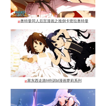
奥特曼同人后宫漫画之推倒卡密拉奥特曼
6P
塞东西走路h特训bl漫画萝莉系列
6P