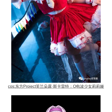
cos:东方Project芙兰朵露·斯卡雷特：O电波少女莉莉娅