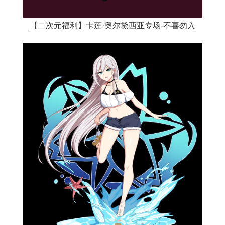
【二次元福利】卡莲·奥尔黛西亚专场-不喜勿入