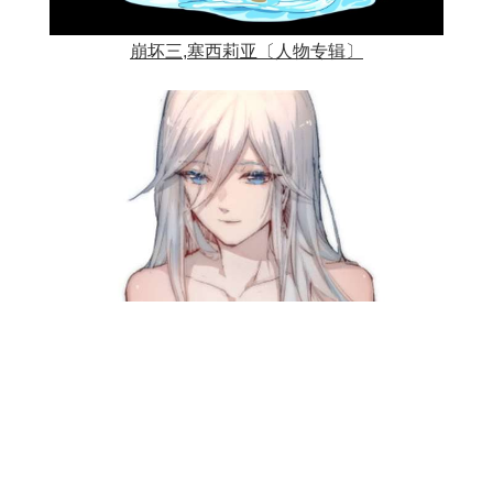
崩坏三,塞西莉亚〔人物专辑〕