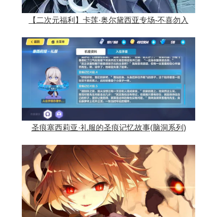
【二次元福利】卡莲·奥尔黛西亚专场-不喜勿入
圣痕塞西莉亚·礼服的圣痕记忆故事(脑洞系列)