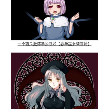
一个西瓜肚怀孕的游戏【春孕巫女莉塞特】