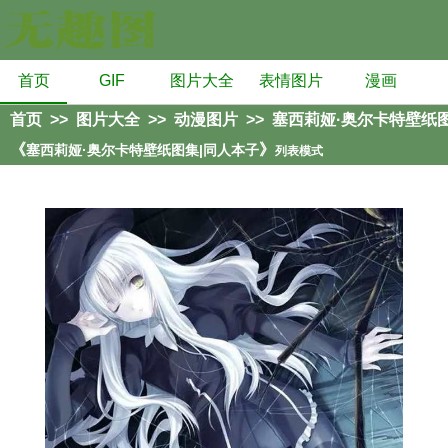
首页
GIF
图片大全
表情图片
漫画
首页
>>
图片大全
>>
动漫图片
>>
塞西莉娅·奥尔卡特壁纸
《
》
塞西莉娅·奥尔卡特壁纸图集|同人本子
列表模式