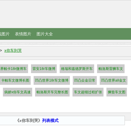
戏图片
表情图片
图片大全
>
x你车到哭
界帕卡18r微博车
雷安18r车微博
格瑞和嘉德罗斯开车
帕洛斯雷狮车文
卡帕车文微博长图
凹凸世界18r车文微博
凹凸众金日常
凹凸世界all金文
病娇x你车文高速
帕洛斯开车完整长图
车文超细过程扩张
狮蛰车文图
《
x你车到哭
》
列表模式