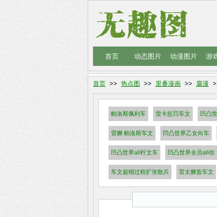
首页
动态图片
动漫图片
游
首页
>>
热点图
>>
里番漫画
>>
腐漫
>
帕洛斯佩利车
雷卡惩罚车文
凹凸世
雷狮 帕洛斯车文
凹凸世界乙女向车
凹凸世界all柠文车
凹凸世界全员all你
车文超细过程扩张散兵
雷太狮蛰车文