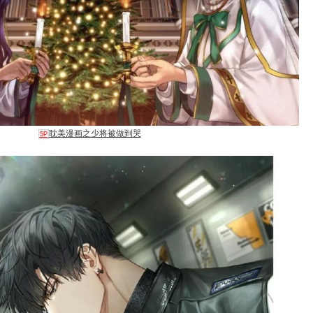
耽美漫画之少将被做到哭
5P